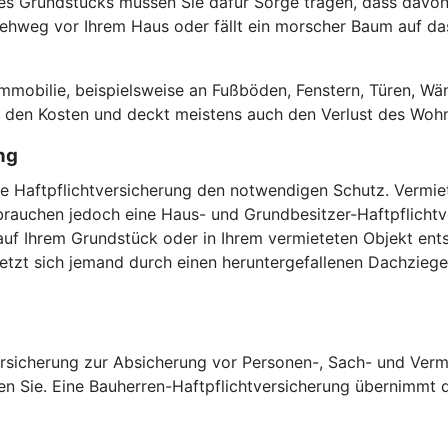
es Grundstücks müssen Sie dafür Sorge tragen, dass davon 
hweg vor Ihrem Haus oder fällt ein morscher Baum auf das 
.
obilie, beispielsweise an Fußböden, Fenstern, Türen, Wän
or den Kosten und deckt meistens auch den Verlust des Woh
ng
vate Haftpflichtversicherung den notwendigen Schutz. Verm
auchen jedoch eine Haus- und Grundbesitzer-Haftpflichtver
uf Ihrem Grundstück oder in Ihrem vermieteten Objekt ents
zt sich jemand durch einen heruntergefallenen Dachziegel,
versicherung zur Absicherung vor Personen-, Sach- und Verm
en Sie. Eine Bauherren-Haftpflichtversicherung übernimmt di