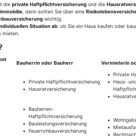
d die
private Haftpflichtversicherung
und die
Hausratvers
Immobilie
, dann sollten Sie über eine
Risikolebensversich
hbauversicherung
wichtig.
ndividuellen Situation ab
: ob Sie ein Haus kaufen oder ba
 mieten.
?
bst
Bauherrin oder Bauherr
Vermieterin o
Private H
Private Haftpflichtversicherung
Haus- und
Hausratversicherung
Haftpflic
Hausratve
Bauherren-
Haftpflichtversicherung
Wohngebä
Bauleistungsversicherung
Mietausfa
Feuerrohbauversicherung
Rechtssch